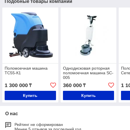
Подобные товары компании
Поломоечная машина
Однодисковая роторная
Пол
ТС55-К1
поломоечная машина SC-
Сет
005
1 300 000
360 000
1 1
₸
₸
Купить
Купить
О нас
Рейтинг не сформирован
Менее 5 отзывов за последний год