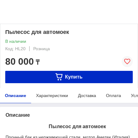
Пылесос для автомоек
В наличии
Код: HL20
Розница
80 000
₸
Купить
Описание
Характеристики
Доставка
Оплата
Усл
Описание
Пылесос для автомоек
Прочный бак из нержавеющей стали, мотор Аметек (Италия)