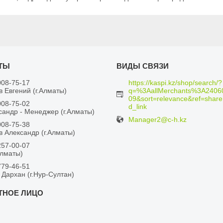
008-75-17
https://kaspi.kz/shop/search/?
 Евгений (г.Алматы)
q=%3AallMerchants%3A2406
09&sort=relevance&ref=share
008-75-02
d_link
сандр - Менеджер (г.Алматы)
Manager2@c-h.kz
008-75-38
 Александр (г.Алматы)
257-00-07
Алматы)
779-46-51
 Дархан (г.Нур-Султан)