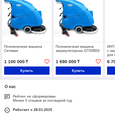
Поломоечная машина
Поломоечная машина
ИНТ
Сетевая
аккумуляторная GT50B50
с з
для
1 100 000
1 690 000
6 7
₸
₸
Купить
Купить
О нас
Рейтинг не сформирован
Менее 5 отзывов за последний год
Работает с 28.01.2015