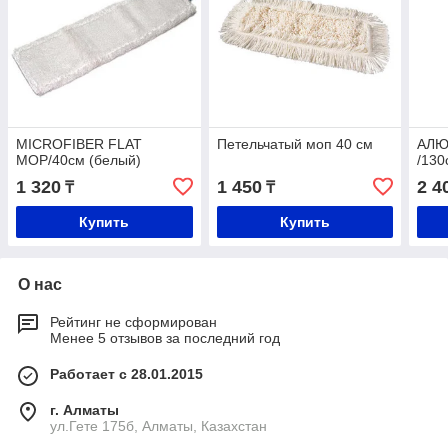
MICROFIBER FLAT
Петельчатый моп 40 см
АЛЮ
MOP/40см (белый)
/130
1 320
1 450
2 4
₸
₸
Купить
Купить
О нас
Рейтинг не сформирован
Менее 5 отзывов за последний год
Работает с 28.01.2015
г. Алматы
ул.Гете 175б, Алматы, Казахстан