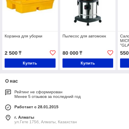
Корзина для уборки
Пылесос для автомоек
Салф
MIC
"GL
2 500
80 000
550
₸
₸
Купить
Купить
О нас
Рейтинг не сформирован
Менее 5 отзывов за последний год
Работает с 28.01.2015
г. Алматы
ул.Гете 175б, Алматы, Казахстан