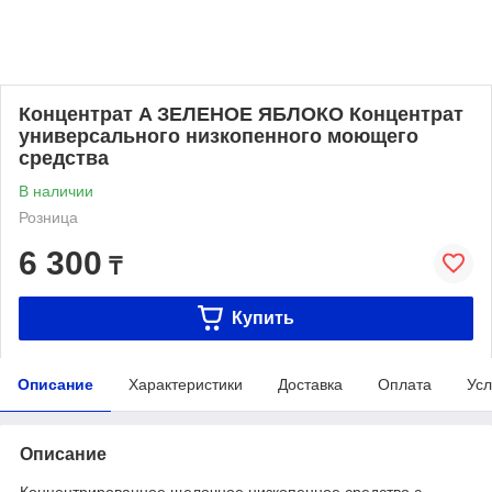
Концентрат A ЗЕЛЕНОЕ ЯБЛОКО Концентрат
универсального низкопенного моющего
средства
В наличии
Розница
6 300
₸
Купить
Описание
Характеристики
Доставка
Оплата
Усл
Описание
Концентрированное щелочное низкопенное средство с