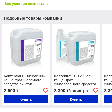
Все условия возврата
Подобные товары компании
Konzentrat P Низкопенный
Konzentrat U - Gel Гель-
Konz
концентрат щелочного
концентрат
конц
средства очистки
универсального средства
унив
очистки
очис
2 600
3 300
3 3
₸
₸/канистра
Купить
Купить